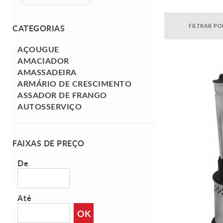
FILTRAR PO
CATEGORIAS
AÇOUGUE
AMACIADOR
AMASSADEIRA
ARMÁRIO DE CRESCIMENTO
ASSADOR DE FRANGO
AUTOSSERVIÇO
BALANÇA
BALANÇAS
FAIXAS DE PREÇO
BALCÃO DE SERVIÇO
BALEIRO
De
BAR
BATEDEIRA
BATEDOR DE MILK SHAKE
Até
BEBEDOURO
BUFFET
OK
CAFETEIRA