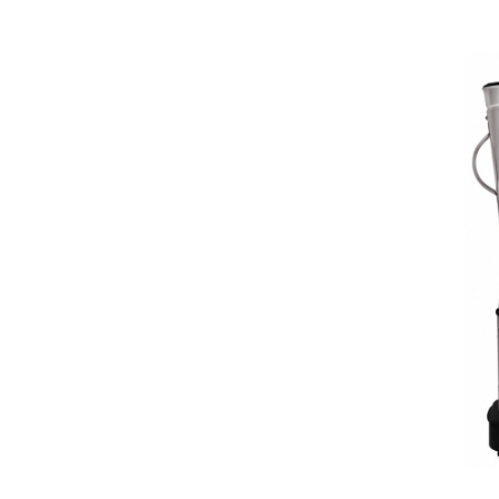
MOLHEIRA
MÓVEIS DE AÇO
MULTIPROCESSADOR DE
ALIMENTOS
PADARIA E CONFEITARIA
PANELA
PASS THROUGH
PIA
PRENSA
RALADOR DE QUEIJO
REFRESQUEIRA
RESTAURANTE
SANDUICHEIRA GRILL
SELADORA
SERRA FITA
UTENSÍLIOS DE COZINHA
VENTILADOR
VISA COOLER