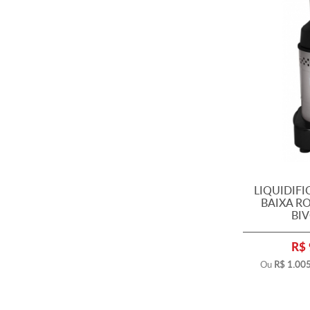
FATIADOR DE PÃO
FOGÃO INDUSTRIAL
FORNO
FREEZER
FRITADEIRAS
FRITADOR
GELADEIRA
ILHA
LANCHERIA
LIQUIDIFICADOR
MÁQUINA ALGODÃO DOCE
MÁQUINA BUBBLE WAFFLE
LIQUIDIF
MÁQUINA DE CREPE
BAIXA RO
MÁQUINA DE PIPOCA
BIV
MERCADO
R$ 
MESA INOX
MISTURADOR
Ou
R$ 1.00
MODELADORA DE PÃO
MOEDOR CARNE
MOINHO PÃO