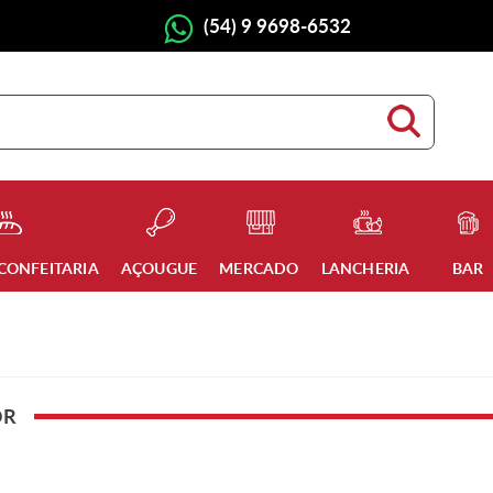
(54) 9 9698-6532
 CONFEITARIA
AÇOUGUE
MERCADO
LANCHERIA
BAR
OR