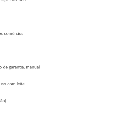
os comércios
do de garantia, manual
uso com leite.
ção)