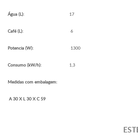
Água (L):
17
Café (L):
6
Potencia (W):
1300
Consumo (kW/h):
1,3
Medidas com embalagem:
A 30 X L 30 X C 59
EST