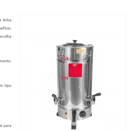
 linha
fício,
escolha
mento,
do tipo
fé para