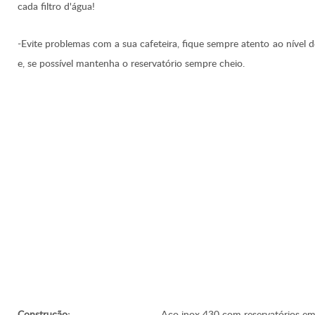
cada filtro d'água!
-Evite problemas com a sua cafeteira, fique sempre atento ao nível 
e, se possível mantenha o reservatório sempre cheio.
Construção:
Aço inox 430 com reservatórios em