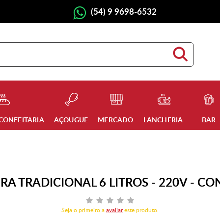
(54) 9 9698-6532
 CONFEITARIA
AÇOUGUE
MERCADO
LANCHERIA
BAR
RA TRADICIONAL 6 LITROS - 220V - C
Seja o primeiro a
avaliar
este produto.